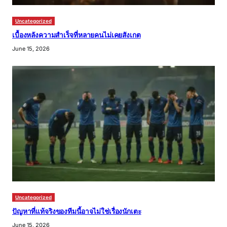
Uncategorized
เบื้องหลังความสำเร็จที่หลายคนไม่เคยสังเกต
June 15, 2026
Uncategorized
ปัญหาที่แท้จริงของทีมนี้อาจไม่ใช่เรื่องนักเตะ
June 15, 2026