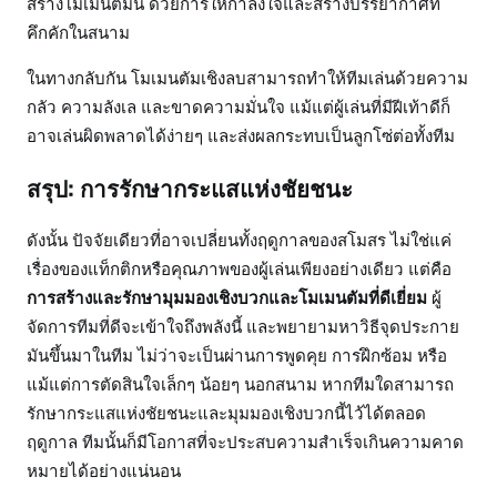
สร้างโมเมนตัมนี้ ด้วยการให้กำลังใจและสร้างบรรยากาศที่
คึกคักในสนาม
ในทางกลับกัน โมเมนตัมเชิงลบสามารถทำให้ทีมเล่นด้วยความ
กลัว ความลังเล และขาดความมั่นใจ แม้แต่ผู้เล่นที่มีฝีเท้าดีก็
อาจเล่นผิดพลาดได้ง่ายๆ และส่งผลกระทบเป็นลูกโซ่ต่อทั้งทีม
สรุป: การรักษากระแสแห่งชัยชนะ
ดังนั้น ปัจจัยเดียวที่อาจเปลี่ยนทั้งฤดูกาลของสโมสร ไม่ใช่แค่
เรื่องของแท็กติกหรือคุณภาพของผู้เล่นเพียงอย่างเดียว แต่คือ
การสร้างและรักษามุมมองเชิงบวกและโมเมนตัมที่ดีเยี่ยม
ผู้
จัดการทีมที่ดีจะเข้าใจถึงพลังนี้ และพยายามหาวิธีจุดประกาย
มันขึ้นมาในทีม ไม่ว่าจะเป็นผ่านการพูดคุย การฝึกซ้อม หรือ
แม้แต่การตัดสินใจเล็กๆ น้อยๆ นอกสนาม หากทีมใดสามารถ
รักษากระแสแห่งชัยชนะและมุมมองเชิงบวกนี้ไว้ได้ตลอด
ฤดูกาล ทีมนั้นก็มีโอกาสที่จะประสบความสำเร็จเกินความคาด
หมายได้อย่างแน่นอน