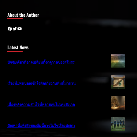
About the Author
Facebook
Twitter
YouTube
Latest News
ปัจจัยเดียวที่อาจเปลี่ยนทั้งฤดูกาลของสโมสร
เรื่องที่แฟนบอลเข้าใจผิดเกี่ยวกับทีมนี้มานาน
เบื้องหลังความสำเร็จที่หลายคนไม่เคยสังเกต
ปัญหาที่แท้จริงของทีมนี้อาจไม่ใช่เรื่องนักเตะ