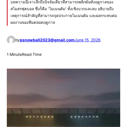
บทความนี้เจาะลึกถึงปัจจัยเดียวที่สามารถพลิกผันทั้งฤดูกาลของ
สโมสรฟุตบอล ซึ่งก็คือ ‘โมเมนตัม’ ทั้งเชิงบวกและลบ อธิบายถึง
เหตุการณ์สำคัญที่สามารถจุดประกายโมเมนตัม และผลกระทบต่อ
ผลงานของทีมตลอดฤดูกาล
by
psnowball2023@gmail.com
June 15, 2026
1 Minute
Read Time