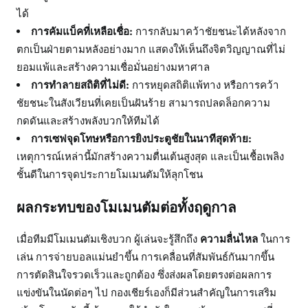
ได้
การคัมแบ็คที่เหลือเชื่อ:
การกลับมาคว้าชัยชนะได้หลังจาก
ตกเป็นฝ่ายตามหลังอย่างมาก แสดงให้เห็นถึงจิตวิญญาณที่ไม่
ยอมแพ้และสร้างความเชื่อมั่นอย่างมหาศาล
การทำลายสถิติที่ไม่ดี:
การหยุดสถิติแพ้ทาง หรือการคว้า
ชัยชนะในสังเวียนที่เคยเป็นฝันร้าย สามารถปลดล็อกความ
กดดันและสร้างพลังบวกให้ทีมได้
การเซฟจุดโทษหรือการยิงประตูชัยในนาทีสุดท้าย:
เหตุการณ์เหล่านี้มักสร้างความตื่นเต้นสูงสุด และเป็นเชื้อเพลิง
ชั้นดีในการจุดประกายโมเมนตัมให้ลุกโชน
ผลกระทบของโมเมนตัมต่อทั้งฤดูกาล
เมื่อทีมมีโมเมนตัมเชิงบวก ผู้เล่นจะรู้สึกถึง
ความลื่นไหล
ในการ
เล่น การจ่ายบอลแม่นยำขึ้น การเคลื่อนที่สัมพันธ์กันมากขึ้น
การตัดสินใจรวดเร็วและถูกต้อง ซึ่งส่งผลโดยตรงต่อผลการ
แข่งขันในนัดต่อๆ ไป กองเชียร์เองก็มีส่วนสำคัญในการเสริม