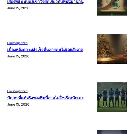
เรื่องที่แฟนบอลเข้าใจผิดเกี่ยวกับทีมนี้มานาน
June 15, 2026
Uncategorized
เบื้องหลังความสำเร็จที่หลายคนไม่เคยสังเกต
June 15, 2026
Uncategorized
ปัญหาที่แท้จริงของทีมนี้อาจไม่ใช่เรื่องนักเตะ
June 15, 2026