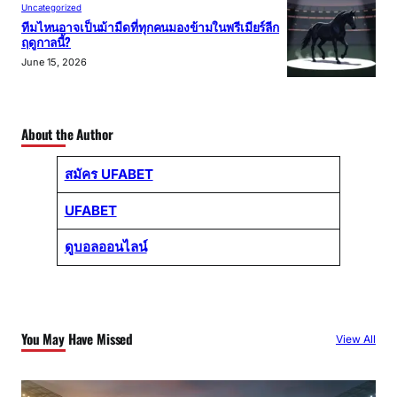
Uncategorized
ทีมไหนอาจเป็นม้ามืดที่ทุกคนมองข้ามในพรีเมียร์ลีก
ฤดูกาลนี้?
June 15, 2026
About the Author
สมัคร UFABET
UFABET
ดูบอลออนไลน์
You May Have Missed
View All